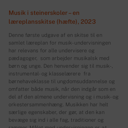
Musik i steinerskoler – en
læreplansskitse (hæfte), 2023
Denne første udgave af en skitse til en
samlet læreplan for musik- undervisningen
har relevans for alle undervisere og
pædagoger,
som arbejder musikalsk med
børn og unge. Den henvender sig til musik-,
instrumental- og klasselærere
fra
børnehaveklasse til ungdomsuddannelse og
omfatter både musik, når den indgår som en
del af den almene undervisning og i musik- og
orkestersammenhæng. Musikken har helt
særlige egenskaber, der gør, at den kan
bevæge sig ind i alle fag, traditioner og
rammer. Målet med undervisningen er, at