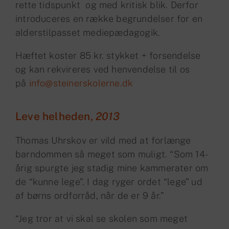
rette tidspunkt og med kritisk blik. Derfor
introduceres en række begrundelser for en
alderstilpasset mediepædagogik.
Hæftet koster 85 kr. stykket + forsendelse
og kan rekvireres ved henvendelse til os
på
info@steinerskolerne.dk
Leve helheden,
2013
Thomas Uhrskov er vild med at forlænge
barndommen så meget som muligt. “Som 14-
årig spurgte jeg stadig mine kammerater om
de “kunne lege”. I dag ryger ordet “lege” ud
af børns ordforråd, når de er 9 år.”
“Jeg tror at vi skal se skolen som meget