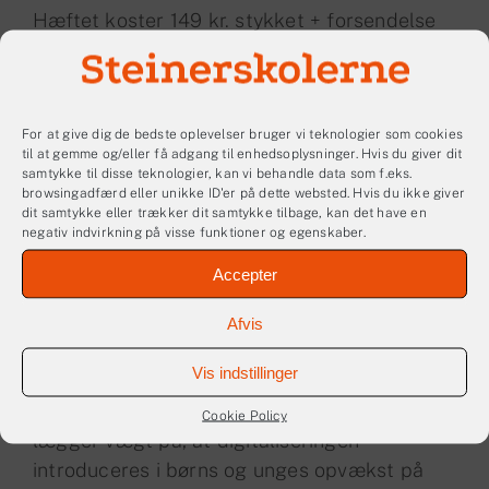
Hæftet koster 149 kr. stykket + forsendelse
og kan rekvireres ved henvendelse til os på
info@steinerskolerne.dk
For at give dig de bedste oplevelser bruger vi teknologier som cookies
Mediepædagogik i steinerskoler
til at gemme og/eller få adgang til enhedsoplysninger. Hvis du giver dit
samtykke til disse teknologier, kan vi behandle data som f.eks.
(hæfte),
2021
browsingadfærd eller unikke ID'er på dette websted. Hvis du ikke giver
dit samtykke eller trækker dit samtykke tilbage, kan det have en
Denne første udgave af en rammelæreplan
negativ indvirkning på visse funktioner og egenskaber.
for mediedannelse har relevans for alle
Accepter
voksne, der har plads i børns og unges liv.
Den henvender sig til lærere, pædagoger og
Afvis
forældre fra børnehaveklasse til
Vis indstillinger
ungdomsuddannelse, og omfatter både
analoge og digitale medier. Steinerskolerne
Cookie Policy
lægger vægt på, at digitaliseringen
introduceres i børns og unges opvækst på